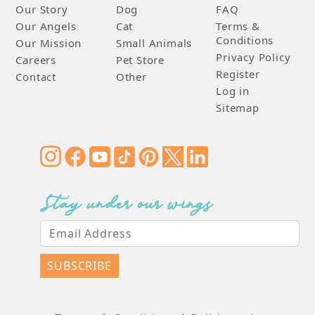
Our Story
Dog
FAQ
Our Angels
Cat
Terms &
Conditions
Our Mission
Small Animals
Privacy Policy
Careers
Pet Store
Register
Contact
Other
Log in
Sitemap
Stay under our wings
SUBSCRIBE