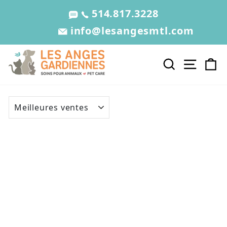
Passer au contenu
514.817.3228
info@lesangesmtl.com
Recherche
Navig
P
APPLIQUER