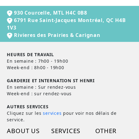
930 Courcelle, MTL H4C 0B8
6791 Rue Saint-Jacques Montréal, QC H4B
1V3
Rivieres des Prairies & Carignan
HEURES DE TRAVAIL
En semaine : 7h00 - 19h00
Week-end : 8h00 - 19h00
GARDERIE ET ​​INTERNATION ST HENRI
En semaine : Sur rendez-vous
Week-end : sur rendez-vous
AUTRES SERVICES
Cliquez sur les
services
pour voir nos délais de
service.
ABOUT US
SERVICES
OTHER